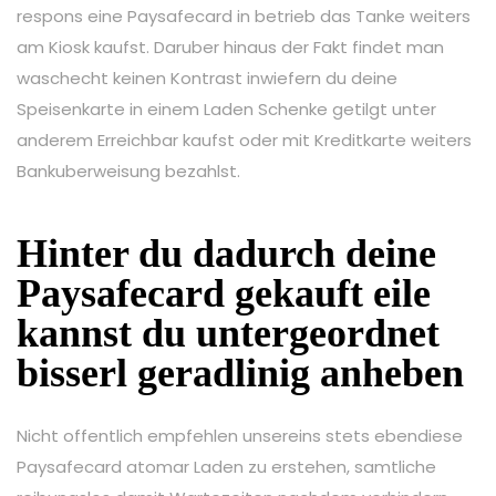
respons eine Paysafecard in betrieb das Tanke weiters
am Kiosk kaufst. Daruber hinaus der Fakt findet man
waschecht keinen Kontrast inwiefern du deine
Speisenkarte in einem Laden Schenke getilgt unter
anderem Erreichbar kaufst oder mit Kreditkarte weiters
Bankuberweisung bezahlst.
Hinter du dadurch deine
Paysafecard gekauft eile
kannst du untergeordnet
bisserl geradlinig anheben
Nicht offentlich empfehlen unsereins stets ebendiese
Paysafecard atomar Laden zu erstehen, samtliche