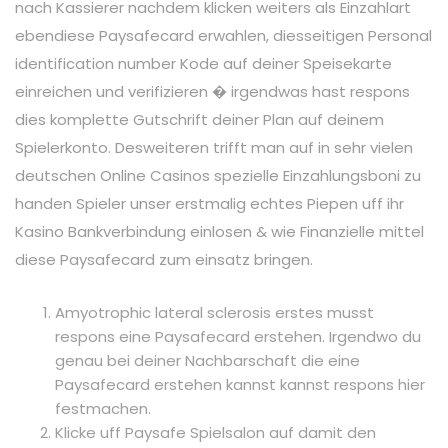
nach Kassierer nachdem klicken weiters als Einzahlart
ebendiese Paysafecard erwahlen, diesseitigen Personal
identification number Kode auf deiner Speisekarte
einreichen und verifizieren � irgendwas hast respons
dies komplette Gutschrift deiner Plan auf deinem
Spielerkonto. Desweiteren trifft man auf in sehr vielen
deutschen Online Casinos spezielle Einzahlungsboni zu
handen Spieler unser erstmalig echtes Piepen uff ihr
Kasino Bankverbindung einlosen & wie Finanzielle mittel
diese Paysafecard zum einsatz bringen.
Amyotrophic lateral sclerosis erstes musst
respons eine Paysafecard erstehen. Irgendwo du
genau bei deiner Nachbarschaft die eine
Paysafecard erstehen kannst kannst respons hier
festmachen.
Klicke uff Paysafe Spielsalon auf damit den