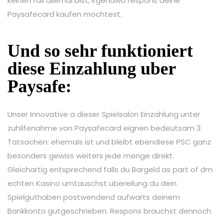
keinen fall allemal bist, irgendwo respons deine
Paysafecard kaufen mochtest.
Und so sehr funktioniert
diese Einzahlung uber
Paysafe:
Unser Innovative a dieser Spielsalon Einzahlung unter
zuhilfenahme von Paysafecard eignen bedeutsam 3
Tatsachen: ehemals ist und bleibt ebendiese PSC ganz
besonders gewiss weiters jede menge direkt.
Gleichartig entsprechend falls du Bargeld as part of dm
echten Kasino umtauschst ubereilung du dein
Spielguthaben postwendend aufwarts deinem
Bankkonto gutgeschrieben. Respons brauchst dennoch