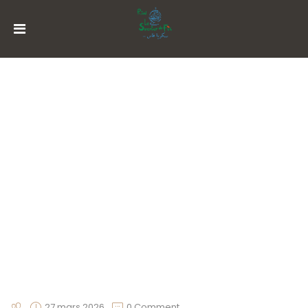
MENU
ACCOUNT
ACCUEIL
HISTORIQUE
RANKING PARA CASINOS MENOS
CHILE ACERCA DE 2025
SUITES
RESTAURATION
ACTIVITÉS
RÉSERVATION
27 mars 2026
0 Comment