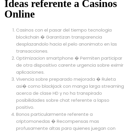
Ideas referente a Casinos
Online
Casinos con el pasar del tiempo tecnologia
blockchain � Garantizan transparencia
desplazandolo hacia el pelo anonimato en las
transacciones.
Optimizacion smartphone � Permiten participar
de otra dispositivo carente urgencia sobre eximir
aplicaciones.
Vivencia sobre preparado mejorada � Ruleta
asi� como blackjack con manga larga streaming
acerca de clase HD y no ha transpirado
posibilidades sobre chat referente a lapso
positivo.
Bonos particularmente referente a
criptomonedas � Recompensas mas
profusamente altas para quienes juegan con