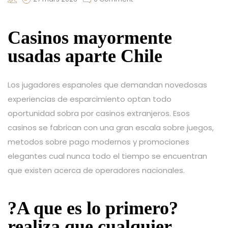
CONTACT
Casinos mayormente
FRANÇAIS
usadas aparte Chile
Los jugadores espanoles que demandan novedosas
experiencias de esparcimiento optan todo
oportunidad sobra por casinos extranjeros. Esos
casinos se fabrican con una gran escala sobre juegos,
metodos sobre pago modernos y promociones
elegantes cual nunca todo el tiempo se encuentran
que existen acerca de operadores nacionales.
?A que es lo primero?
realiza que cualquier