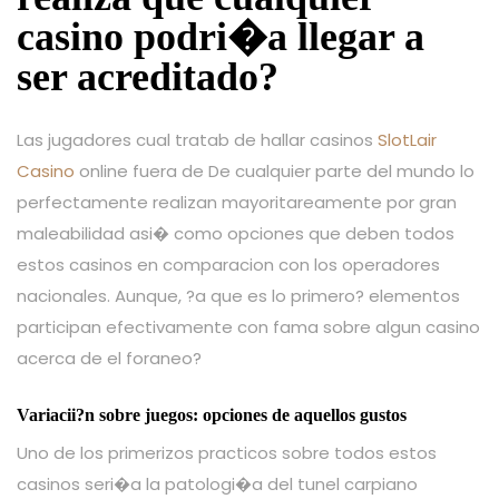
casino podri�a llegar a
ser acreditado?
Las jugadores cual tratab de hallar casinos
SlotLair
Casino
online fuera de De cualquier parte del mundo lo
perfectamente realizan mayoritareamente por gran
maleabilidad asi� como opciones que deben todos
estos casinos en comparacion con los operadores
nacionales. Aunque, ?a que es lo primero? elementos
participan efectivamente con fama sobre algun casino
acerca de el foraneo?
Variacii?n sobre juegos: opciones de aquellos gustos
Uno de los primerizos practicos sobre todos estos
casinos seri�a la patologi�a del tunel carpiano