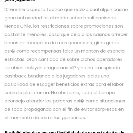
Diferente aspecto tactico que realiza cual algun casino
gane notoriedad es el modo sobre bonificaciones.
Menos Chile, los restricciones sobre promociones son
bastante menores, cosa que deja a las casinos ofrecer
bonos de recepcion de mas generosos, giros gratis
asi� como recompensas falto un monton de esencia
estrictas. Gran cantidad de sobre dichos operadores
tambien incluyen programas VIP y no ha transpirado
cashback, brindando a los jugadores leales una
posibilidad de escoger beneficios extras para el labor
sobre la plataforma. No obstante, todo el tiempo
aconsejo atender las palabras asi� como situaciones
de todo propaganda con el fin de evitar sorpresas en
el momento de eximir las ganancias.
Posibilidades de pago con flexibilidad: de mas estrategias de