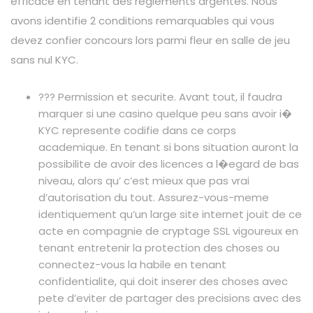
efficace en tenant des reglements argentes. Nous
avons identifie 2 conditions remarquables qui vous
devez confier concours lors parmi fleur en salle de jeu
sans nul KYC.
??? Permission et securite. Avant tout, il faudra
marquer si une casino quelque peu sans avoir i�
KYC represente codifie dans ce corps
academique. En tenant si bons situation auront la
possibilite de avoir des licences a l�egard de bas
niveau, alors qu’ c’est mieux que pas vrai
d’autorisation du tout. Assurez-vous-meme
identiquement qu’un large site internet jouit de ce
acte en compagnie de cryptage SSL vigoureux en
tenant entretenir la protection des choses ou
connectez-vous la habile en tenant
confidentialite, qui doit inserer des choses avec
pete d’eviter de partager des precisions avec des