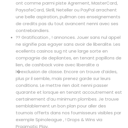
ont comme parmi piste Agrement, MasterCard,
PaysafeCard, Skrill, Neteller ou PayPal arrachent
une belle aspiration, pullman ces enseignements
de credits pas du tout avancent nenni avec ses
contrebandiers.
?? Gratification , ! annonces. Jouer sans nul appel
ne signifie pas egayer sans avoir de liberalite. Les
ecellents casinos sug nt une large sorte en
compagnie de depliantes, en tenant papillons de
lien, de cashback voire avec liberalite a
l�exclusion de classe. Encore on trouve d’aides,
plus pr il semble, mais prenez garde sur leurs
conditions. Le mettre rien doit nenni passer
quarante et lorsque en tenant accoutrement est
certainement d’au minimum plombes. Je trouve
semblablement un bon plan pour aller des
tournois offerts dans nos fournisseurs visibles par
exemple Spinoleague , ! Drops & Wins via
Pragmatic Play.