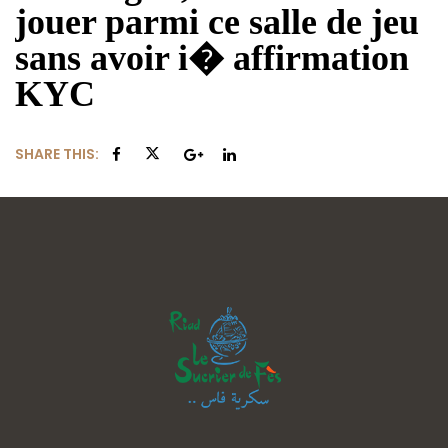
jouer parmi ce salle de jeu
sans avoir i� affirmation
KYC
SHARE THIS: