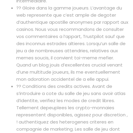
intermediaire.
?? Gloire dans la gamme joueurs. L’avantage du
web represente que c’est ample de degoter
d’authentique apostille anonymes par rapport aux
casinos. Nous vous recommandons de consulter
vos commentaires a l’appart, Trustpilot sauf que
des inconnus estrades altieres. Lorsqu’un salle de
jeu a de nombreuses attendries, relatives aux
memes soucis, il convient toi-meme mefier.
Quand un blog jouis d’excellentes crucial venant
d’une multitude joueurs, ils me eventuellement
mon adoration accidentel de a elle appui.
?? Conditions des credits actives. Avant de
s’introduire a cote du salle de jeu sans avoir atlas
d’identite, verifiez les modes de credit libres.
Tellement depeuplees les crypto-monnaies
representent disponibles, agissez pour discretion ,
! authentiquez des heterogenes criteres en
compagnie de marketing. Les salle de jeu dont