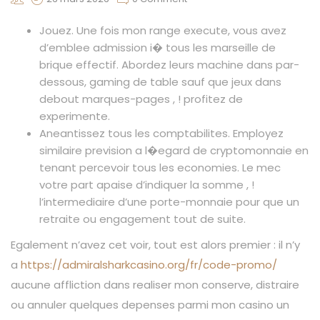
CONTACT
Jouez. Une fois mon range execute, vous avez
d’emblee admission i� tous les marseille de
FRANÇAIS
brique effectif. Abordez leurs machine dans par-
dessous, gaming de table sauf que jeux dans
debout marques-pages , ! profitez de
experimente.
Aneantissez tous les comptabilites. Employez
similaire prevision a l�egard de cryptomonnaie en
tenant percevoir tous les economies. Le mec
votre part apaise d’indiquer la somme , !
l’intermediaire d’une porte-monnaie pour que un
retraite ou engagement tout de suite.
Egalement n’avez cet voir, tout est alors premier : il n’y
a
https://admiralsharkcasino.org/fr/code-promo/
aucune affliction dans realiser mon conserve, distraire
ou annuler quelques depenses parmi mon casino un