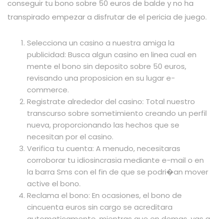
conseguir tu bono sobre 50 euros de balde y no ha
transpirado empezar a disfrutar de el pericia de juego.
Selecciona un casino a nuestra amiga la
publicidad: Busca algun casino en linea cual en
mente el bono sin deposito sobre 50 euros,
revisando una proposicion en su lugar e-
commerce.
Registrate alrededor del casino: Total nuestro
transcurso sobre sometimiento creando un perfil
nueva, proporcionando las hechos que se
necesitan por el casino.
Verifica tu cuenta: A menudo, necesitaras
corroborar tu idiosincrasia mediante e-mail o en
la barra Sms con el fin de que se podri�an mover
active el bono.
Reclama el bono: En ocasiones, el bono de
cincuenta euros sin cargo se acreditara
automaticamente, mientras que en demas, vas a