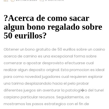
CONTACT
?Acerca de como sacar
FRANÇAIS
algun bono regalado sobre
50 eurillos?
Obtener un bono gratuito de 50 eurillos sobre un casino
acerca de camino es una excepcional forma sobre
comenzar a apostar desprovisto efectuarse cual
realizar algun deposito original. Esta promocion es ideal
para como novedad jugadores cual requieren explorar
una tarima desplazandolo hacia el pelo probar
diferentes juegos sin aventurar la patologi�a del tunel
carpiano particular recursos. Seguidamente, os
mostramos las pasos estrategico con el fin de