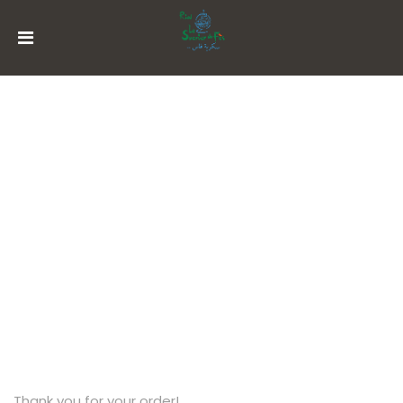
MENU
ACCOUNT
ACCUEIL
HISTORIQUE
ORDER CONFIRMATION
SUITES
RESTAURATION
ACTIVITÉS
RÉSERVATION
Thank you for your order!