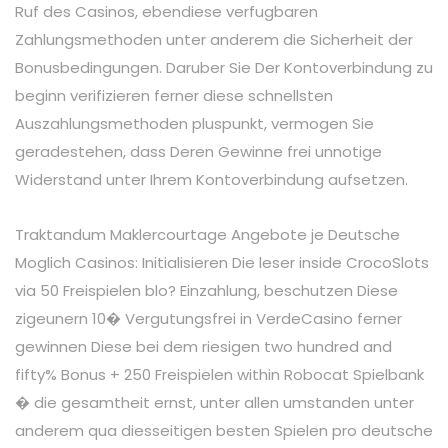
Ruf des Casinos, ebendiese verfugbaren
Zahlungsmethoden unter anderem die Sicherheit der
Bonusbedingungen. Daruber Sie Der Kontoverbindung zu
beginn verifizieren ferner diese schnellsten
Auszahlungsmethoden pluspunkt, vermogen Sie
geradestehen, dass Deren Gewinne frei unnotige
Widerstand unter Ihrem Kontoverbindung aufsetzen.
Traktandum Maklercourtage Angebote je Deutsche
Moglich Casinos: Initialisieren Die leser inside CrocoSlots
via 50 Freispielen blo? Einzahlung, beschutzen Diese
zigeunern 10� Vergutungsfrei in VerdeCasino ferner
gewinnen Diese bei dem riesigen two hundred and
fifty% Bonus + 250 Freispielen within Robocat Spielbank
� die gesamtheit ernst, unter allen umstanden unter
anderem qua diesseitigen besten Spielen pro deutsche