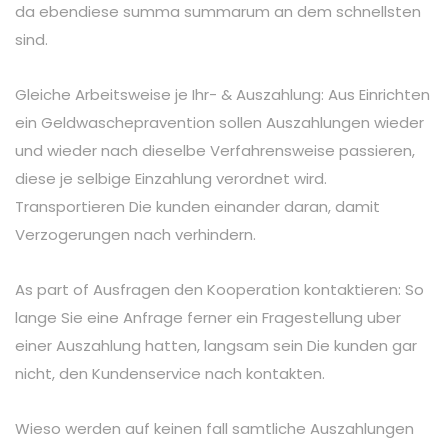
da ebendiese summa summarum an dem schnellsten
sind.
Gleiche Arbeitsweise je Ihr- & Auszahlung: Aus Einrichten
ein Geldwaschepravention sollen Auszahlungen wieder
und wieder nach dieselbe Verfahrensweise passieren,
diese je selbige Einzahlung verordnet wird.
Transportieren Die kunden einander daran, damit
Verzogerungen nach verhindern.
As part of Ausfragen den Kooperation kontaktieren: So
lange Sie eine Anfrage ferner ein Fragestellung uber
einer Auszahlung hatten, langsam sein Die kunden gar
nicht, den Kundenservice nach kontakten.
Wieso werden auf keinen fall samtliche Auszahlungen