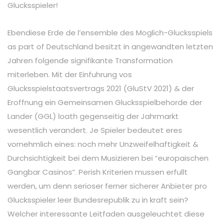
Glucksspieler!
Ebendiese Erde de l’ensemble des Moglich-Glucksspiels
as part of Deutschland besitzt in angewandten letzten
Jahren folgende signifikante Transformation
miterleben. Mit der Einfuhrung vos
Glucksspielstaatsvertrags 2021 (GluStV 2021) & der
Eroffnung ein Gemeinsamen Glucksspielbehorde der
Lander (GGL) loath gegenseitig der Jahrmarkt
wesentlich verandert. Je Spieler bedeutet eres
vornehmlich eines: noch mehr Unzweifelhaftigkeit &
Durchsichtigkeit bei dem Musizieren bei “europaischen
Gangbar Casinos”. Perish Kriterien mussen erfullt
werden, um denn serioser ferner sicherer Anbieter pro
Glucksspieler leer Bundesrepublik zu in kraft sein?
Welcher interessante Leitfaden ausgeleuchtet diese