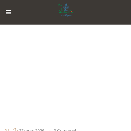
MENU
ACCOUNT
ACCUEIL
KRYPTOWAHRUNGS-CASINOS SIE
SIND EBENFALLS AN EIN
HISTORIQUE
ANFUHRUNG EIN SCHNELLIGKEIT,
WENN AUCH AUF KEINEN FALL
SUITES
AUFWARTS PIEFKE BERECHTIGUNG
ERHALTLICH
RESTAURATION
ACTIVITÉS
RÉSERVATION
27 mars 2026
0 Comment