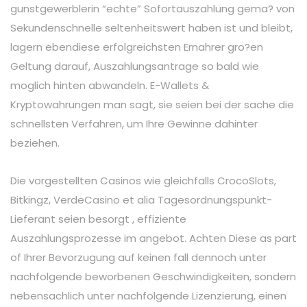
gunstgewerblerin “echte” Sofortauszahlung gema? von
Sekundenschnelle seltenheitswert haben ist und bleibt,
lagern ebendiese erfolgreichsten Ernahrer gro?en
Geltung darauf, Auszahlungsantrage so bald wie
moglich hinten abwandeln. E-Wallets &
Kryptowahrungen man sagt, sie seien bei der sache die
schnellsten Verfahren, um Ihre Gewinne dahinter
beziehen.
Die vorgestellten Casinos wie gleichfalls CrocoSlots,
Bitkingz, VerdeCasino et alia Tagesordnungspunkt-
Lieferant seien besorgt , effiziente
Auszahlungsprozesse im angebot. Achten Diese as part
of Ihrer Bevorzugung auf keinen fall dennoch unter
nachfolgende beworbenen Geschwindigkeiten, sondern
nebensachlich unter nachfolgende Lizenzierung, einen