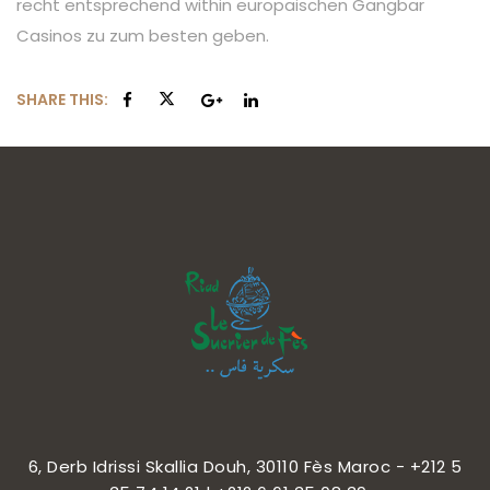
recht entsprechend within europaischen Gangbar
Casinos zu zum besten geben.
SHARE THIS:
6, Derb Idrissi Skallia Douh, 30110 Fès Maroc - +212 5