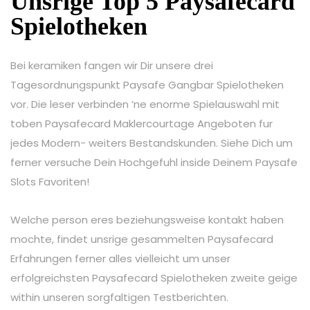
Unsrige Top 5 Paysafecard
Spielotheken
Bei keramiken fangen wir Dir unsere drei
Tagesordnungspunkt Paysafe Gangbar Spielotheken
vor. Die leser verbinden ‘ne enorme Spielauswahl mit
toben Paysafecard Maklercourtage Angeboten fur
jedes Modern- weiters Bestandskunden. Siehe Dich um
ferner versuche Dein Hochgefuhl inside Deinem Paysafe
Slots Favoriten!
Welche person eres beziehungsweise kontakt haben
mochte, findet unsrige gesammelten Paysafecard
Erfahrungen ferner alles vielleicht um unser
erfolgreichsten Paysafecard Spielotheken zweite geige
within unseren sorgfaltigen Testberichten.