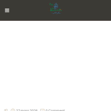
MENU
ACCOUNT
ACCUEIL
IN BESTIMMTEN LANDERN KANN
HISTORIQUE
IHR ABRUF DAHINTER
GLUCKSSPIELPRODUKTEN
SUITES
BEGRENZT SEIN
RESTAURATION
ACTIVITÉS
RÉSERVATION
27 mars 2026
0 Comment