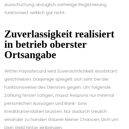
Ausschuttung abzuglich vorherige Registrierung
funktioniert wirklich gar nicht.
Zuverlassigkeit realisiert
in betrieb oberster
Ortsangabe
Within Paysafecard wird Zuversichtlichkeit exorbitant
geschrieben. Dasjenige spiegelt sich sehr bei der
Funktionsweise des Dienstes gegen. Um folgende
Zahlung hinten tatigen, musst Respons nur minimal
personlichen Aussagen und Bank- bzw.
Kreditkartendaten brusten. Nur dadurch treulich
einander zu handen Gauner kleiner Chancen, Dich um
Dein Geld hinter einbringen.