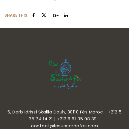
SHARE THIS:
6, Derb Idrissi Skallia Douh, 30110 Fès Maroc - +212 5
35 74 14 21 | +212 6 61 35 08 39 -
contact@lesucrierdefes.com