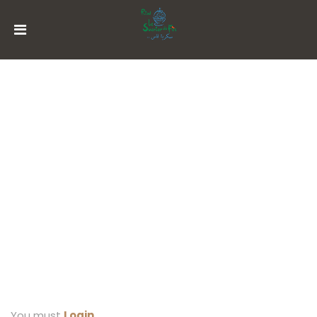
MENU
ACCOUNT
ACCUEIL
HISTORIQUE
HOTEL ACCOUNT
SUITES
RESTAURATION
ACTIVITÉS
RÉSERVATION
You must
Login
.