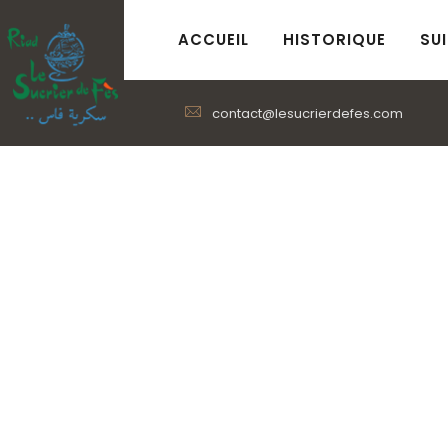
ACCUEIL
HISTORIQUE
SU
contact@lesucrierdefes.com
GAME ROZU
REKLAM
GRACZ