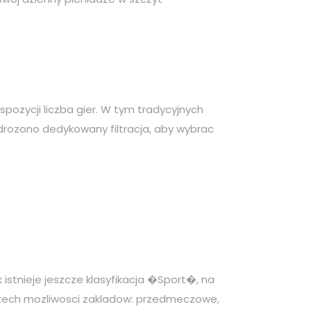
pozycji liczba gier. W tym tradycyjnych
wdrozono dedykowany filtracja, aby wybrac
 istnieje jeszcze klasyfikacja �Sport�, na
trzech mozliwosci zakladow: przedmeczowe,