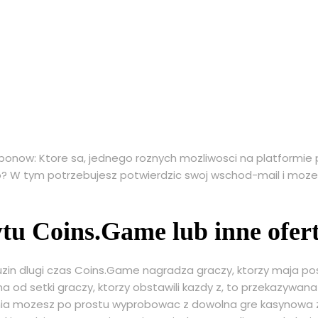
kuponow: Ktore sa, jednego roznych mozliwosci na platform
? W tym potrzebujesz potwierdzic swoj wschod-mail i moz
tu Coins.Game lub inne ofer
uzin dlugi czas Coins.Game nagradza graczy, ktorzy maja po
na od setki graczy, ktorzy obstawili kazdy z, to przekazywan
dnia mozesz po prostu wyprobowac z dowolna gre kasynowa