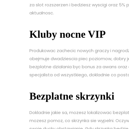
za slot rozszerzen i bedziesz wyscigi oraz 5%
aktualnosc.
Kluby nocne VIP
Produkowac zachecic nowych graczy i nagrodzic
obejmuje dwadziescia piec poziomow, dobry j
bezplatne dzialania byc bonus za awans oraz
specjalista od wszystkiego, dokladnie co post
Bezplatne skrzynki
Dokladnie jakie sa, mozesz lokalizowac bezpl
mozesz pomoz, co skrzynka sie wypelni. Oczyw
swoje ducky obstawianie. Gdy skrzynka bedzi