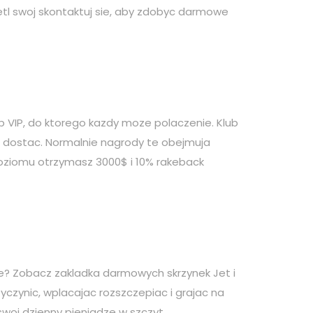
etl swoj skontaktuj sie, aby zdobyc darmowe
b VIP, do ktorego kazdy moze polaczenie. Klub
 dostac. Normalnie nagrody te obejmuja
oziomu otrzymasz 3000$ i 10% rakeback
ne? Zobacz zakladka darmowych skrzynek Jet i
yczynic, wplacajac rozszczepiac i grajac na
woj dzienny pieniadze w szczyt