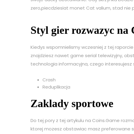
zero,piecdziesiat monet Cat valium, stad nie
Styl gier rozwazyc na
Kiedys wspomnielismy wczesniej z tej raporcie
znajdziesz nawet game serial telewizyjny, obs
technologia informacyjna, czego interesujesz 
Crash
Reduplikacja
Zaklady sportowe
Do tej pory z tej artykulu na Coins.Game rozma
ktorej mozesz obstawiac masz preferowane sp