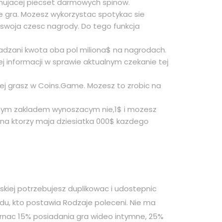
jmujacej piecset darmowych spinow.
sie gra. Mozesz wykorzystac spotykac sie
e swoja czesc nagrody. Do tego funkcja
radzani kwota oba pol miliona$ na nagrodach.
 informacji w sprawie aktualnym czekanie tej
iej grasz w Coins.Game. Mozesz to zrobic na
lnym zakladem wynoszacym nie,1$ i mozesz
zina ktorzy maja dziesiatka 000$ kazdego
kiej potrzebujesz duplikowac i udostepnic
adu, kto postawia Rodzaje poleceni. Nie ma
arnac 15% posiadania gra wideo intymne, 25%