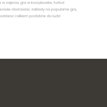
 w zajecia, gra w koszykowke, futbol
asciwie obstawiac zaklady na popularne gra,
 bedziesz calkiem podobne do ludzi