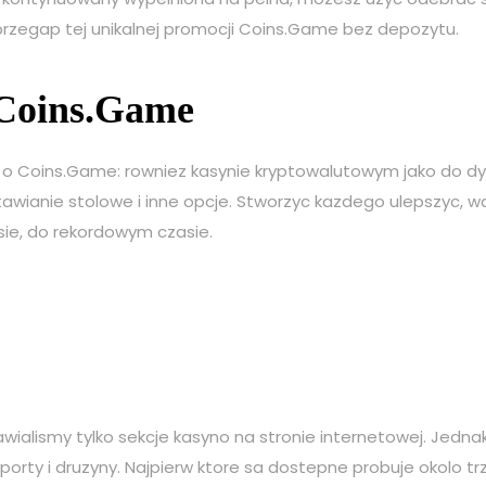
 przegap tej unikalnej promocji Coins.Game bez depozytu.
 Coins.Game
 o Coins.Game: rowniez kasynie kryptowalutowym jako do dys
tawianie stolowe i inne opcje. Stworzyc kazdego ulepszyc, 
sie, do rekordowym czasie.
wialismy tylko sekcje kasyno na stronie internetowej. Jednak
orty i druzyny. Najpierw ktore sa dostepne probuje okolo 