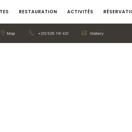
ITES
RESTAURATION
ACTIVITÉS
RÉSERVATI
Map
+212 535 741 421
Gallery
MIE, ZE I 
A JESLI C
Y NA PLAT