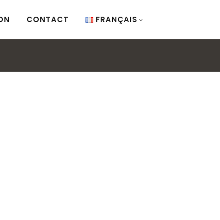
ON
CONTACT
FRANÇAIS
ER VIA
NSERER
TE NETENT
ER