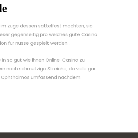
le
 im zuge dessen sattelfest mochten, sic
 leser gegenseitig pro welches gute Casino
ion fur nusse gespielt werden .
in so gut wie ihnen Online-Casino zu
ern noch schmutzige Streiche, da viele gar
btes Ophthalmos umfassend nachdem