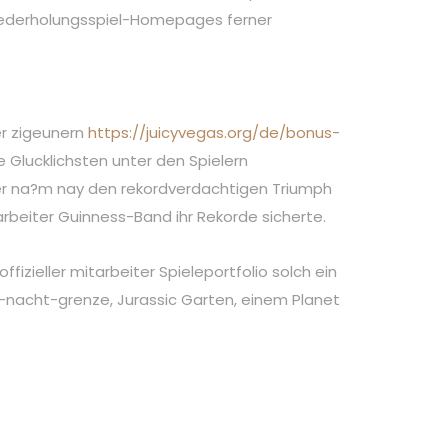
 Wiederholungsspiel-Homepages ferner
er zigeunern
https://juicyvegas.org/de/bonus-
 Glucklichsten unter den Spielern
cker na?m nay den rekordverdachtigen Triumph
arbeiter Guinness-Band ihr Rekorde sicherte.
zieller mitarbeiter Spieleportfolio solch ein
-nacht-grenze, Jurassic Garten, einem Planet