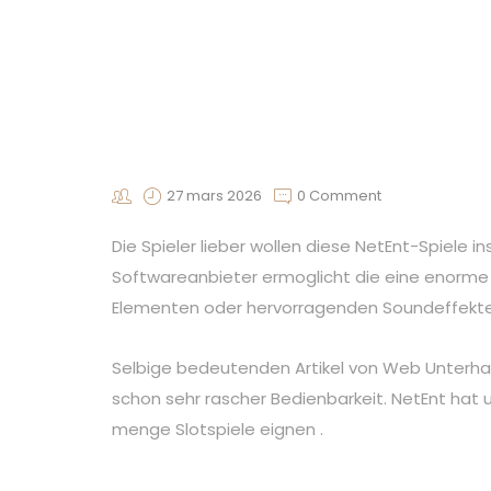
27 mars 2026
0 Comment
Die Spieler lieber wollen diese NetEnt-Spiele 
Softwareanbieter ermoglicht die eine enorme A
Elementen oder hervorragenden Soundeffekte
Selbige bedeutenden Artikel von Web Unterhalt
schon sehr rascher Bedienbarkeit. NetEnt hat u
menge Slotspiele eignen .