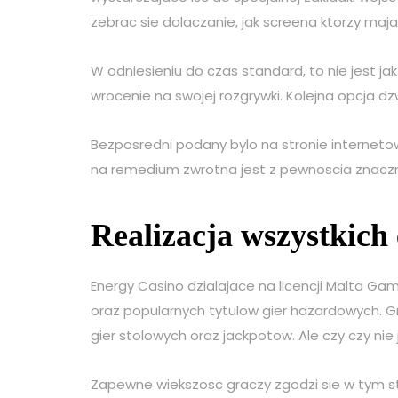
zebrac sie dolaczanie, jak screena ktorzy maja
W odniesieniu do czas standard, to nie jest j
wrocenie na swojej rozgrywki. Kolejna opcja d
Bezposredni podany bylo na stronie interneto
na remedium zwrotna jest z pewnoscia znaczn
Realizacja wszystkich
Energy Casino dzialajace na licencji Malta Gam
oraz popularnych tytulow gier hazardowych. Gr
gier stolowych oraz jackpotow. Ale czy czy n
Zapewne wiekszosc graczy zgodzi sie w tym s