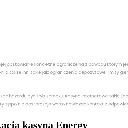
j obstawianie konkretne ograniczenia z powodu ktorym jest
ni a takze inni takie jak: ograniczenia depozytowe, limity gie
dzac hazardu byc tryb zarobku. Kasyna internetowe takie En
mity zippo nie dostarczaja warto nawiazac kontakt z odpowie
kacja kasyna Energy