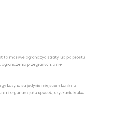
 to mozliwe ograniczyc straty lub po prostu
r, ograniczenia przegranych, a nie
ergy kasyno sa jedynie miejscem konik na
dnimi organami jako sposob, uzyskania kroku.