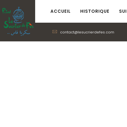
ACCUEIL
HISTORIQUE
SU
contact@lesucrierdefes.com
ENERGY 
GRAC
DODATKOW
SA DOSTA