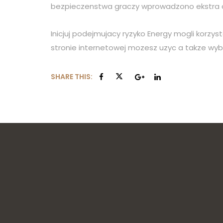
bezpieczenstwa graczy wprowadzono ekstra og
Inicjuj podejmujacy ryzyko Energy mogli korzy
stronie internetowej mozesz uzyc a takze wy
SHARE THIS: