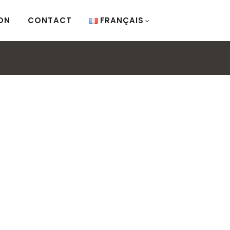
ON
CONTACT
FRANÇAIS
HY SWOIM
NEROW
JI, KTORE
ECZNA GRE