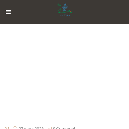
MENU
ACCOUNT
ACCUEIL
EBENDIESE ENDE WAR SERA,
HISTORIQUE
JEDERMANN EIN SICHERES &
ANGENEHMES ERREICHBAR-
SUITES
ERFAHRUNG IM ANGEBOT
RESTAURATION
ACTIVITÉS
RÉSERVATION
27 mars 2026
0 Comment