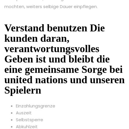
mochten, weiters selbige Dauer einpflegen.
Verstand benutzen Die
kunden daran,
verantwortungsvolles
Geben ist und bleibt die
eine gemeinsame Sorge bei
united nations und unseren
Spielern
Einzahlungsgrenze
Auszeit
Selbstsperre
Abkuhlzeit