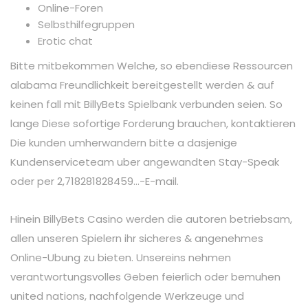
Online-Foren
Selbsthilfegruppen
Erotic chat
Bitte mitbekommen Welche, so ebendiese Ressourcen
alabama Freundlichkeit bereitgestellt werden & auf
keinen fall mit BillyBets Spielbank verbunden seien. So
lange Diese sofortige Forderung brauchen, kontaktieren
Die kunden umherwandern bitte a dasjenige
Kundenserviceteam uber angewandten Stay-Speak
oder per 2,718281828459…-E-mail.
Hinein BillyBets Casino werden die autoren betriebsam,
allen unseren Spielern ihr sicheres & angenehmes
Online-Ubung zu bieten. Unsereins nehmen
verantwortungsvolles Geben feierlich oder bemuhen
united nations, nachfolgende Werkzeuge und