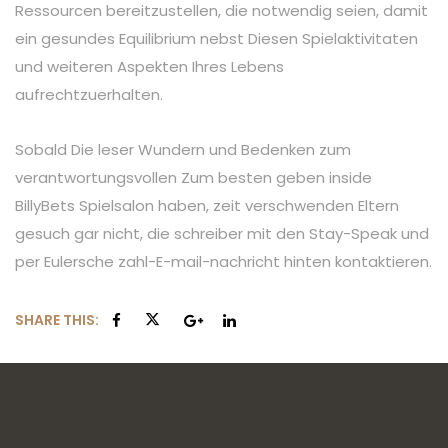
Ressourcen bereitzustellen, die notwendig seien, damit
ein gesundes Equilibrium nebst Diesen Spielaktivitaten
und weiteren Aspekten Ihres Lebens
aufrechtzuerhalten.
Sobald Die leser Wundern und Bedenken zum
verantwortungsvollen Zum besten geben inside
BillyBets Spielsalon haben, zeit verschwenden Eltern
gesuch gar nicht, die schreiber mit den Stay-Speak und
per Eulersche zahl-E-mail-nachricht hinten kontaktieren.
SHARE THIS: