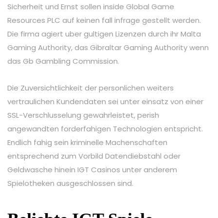
Sicherheit und Ernst sollen inside Global Game
Resources PLC auf keinen fall infrage gestellt werden.
Die firma agiert uber gultigen Lizenzen durch ihr Malta
Gaming Authority, das Gibraltar Gaming Authority wenn
das Gb Gambling Commission.
Die Zuversichtlichkeit der personlichen weiters
vertraulichen Kundendaten sei unter einsatz von einer
SSL-Verschlusselung gewahrleistet, perish
angewandten forderfahigen Technologien entspricht.
Endlich fahig sein kriminelle Machenschaften
entsprechend zum Vorbild Datendiebstahl oder
Geldwasche hinein IGT Casinos unter anderem
Spielotheken ausgeschlossen sind.