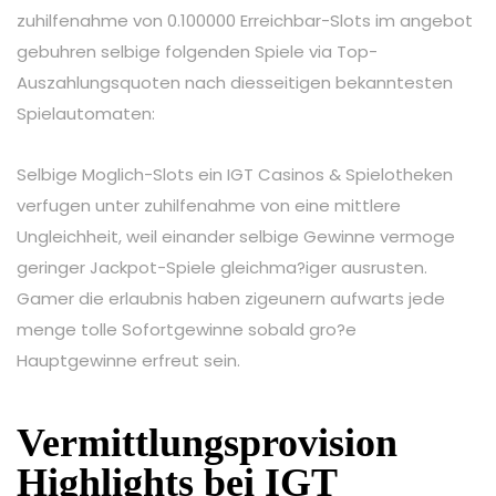
zuhilfenahme von 0.100000 Erreichbar-Slots im angebot
gebuhren selbige folgenden Spiele via Top-
Auszahlungsquoten nach diesseitigen bekanntesten
Spielautomaten:
Selbige Moglich-Slots ein IGT Casinos & Spielotheken
verfugen unter zuhilfenahme von eine mittlere
Ungleichheit, weil einander selbige Gewinne vermoge
geringer Jackpot-Spiele gleichma?iger ausrusten.
Gamer die erlaubnis haben zigeunern aufwarts jede
menge tolle Sofortgewinne sobald gro?e
Hauptgewinne erfreut sein.
Vermittlungsprovision
Highlights bei IGT