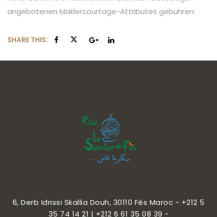
angebotenen Maklercourtage-Attributes gebuhren:
SHARE THIS:
6, Derb Idrissi Skallia Douh, 30110 Fès Maroc - +212 5
35 74 14 21 | +212 6 61 35 08 39 -