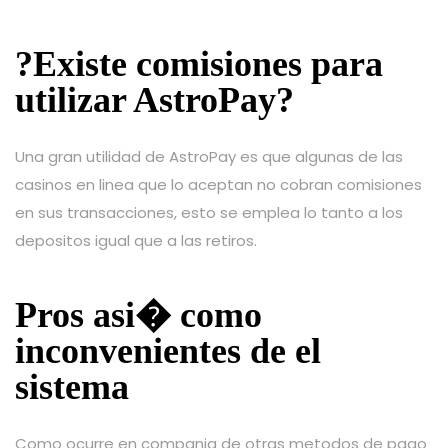
?Existe comisiones para
utilizar AstroPay?
Una gran utilidad de AstroPay es que algunas de las
casinos en linea que lo aceptan no cobran comisiones
en sus transacciones, esto se emplea lo tanto a los
depositos igual que a las retiros.
Pros asi� como
inconvenientes de el
sistema
Como ocurre en compania de otras metodos de pago