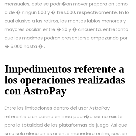
mensuales, este se podri�an mover prepara en torno
a de � ningun.500 y � tres.000, respectivamente. En lo
cual alusivo a las retiros, los montos labios menores y
mayores oscilan entre � 20 y � cincuenta, entretanto
que los maximos podran presentarse empezando por
� 5.000 hasta � .
Impedimentos referente a
los operaciones realizadas
con AstroPay
Entre los limitaciones dentro del usar AstroPay
referente a un casino en linea podri�a ser no existe
para la totalidad de las plataformas de juego. Asi que
si su sola eleccion es oriente monedero online, sosten