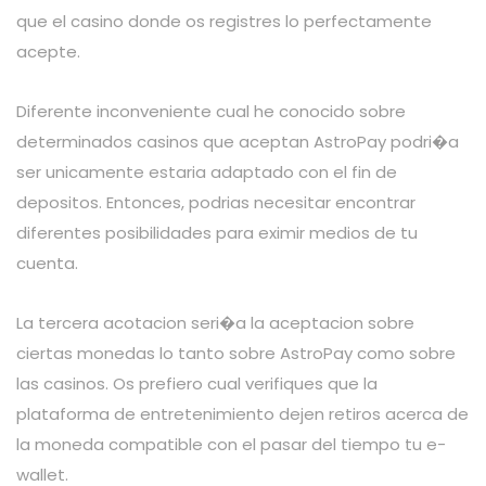
que el casino donde os registres lo perfectamente
acepte.
Diferente inconveniente cual he conocido sobre
determinados casinos que aceptan AstroPay podri�a
ser unicamente estaria adaptado con el fin de
depositos. Entonces, podrias necesitar encontrar
diferentes posibilidades para eximir medios de tu
cuenta.
La tercera acotacion seri�a la aceptacion sobre
ciertas monedas lo tanto sobre AstroPay como sobre
las casinos. Os prefiero cual verifiques que la
plataforma de entretenimiento dejen retiros acerca de
la moneda compatible con el pasar del tiempo tu e-
wallet.