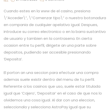
CONTACT
Cuando estes en la www de el casino, presiona
\”Acceder\”, \”Comenzar tipo\” o nuestro botonadura
FRANÇAIS
en compania de cualquier apelativo igual. Despues,
introduce su correo electronico o en la barra sustantivo
de usuario y tambien en la contrasena. En cierta
ocasion entre tu perfil, dirigete an una parte sobre
depositos, pudiendo ser accesible presionando
‘Deposita’.
El porton an una seccion para efectuar una compra
ademas suele existir dentro del menu de tu perfil.
Referente a los casinos que uso, suele estar titulada
igual que ‘Cajero’, ‘Depositar’ en el caso de que nos lo
olvidemos una cosa igual. Al dar con una eleccion,
seleccionala y selecciona AstroPay igual que su