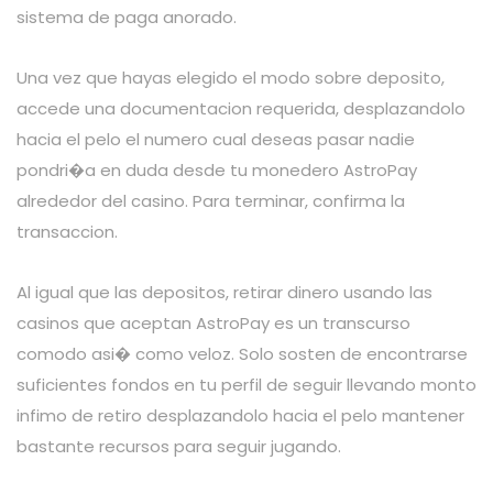
sistema de paga anorado.
Una vez que hayas elegido el modo sobre deposito,
accede una documentacion requerida, desplazandolo
hacia el pelo el numero cual deseas pasar nadie
pondri�a en duda desde tu monedero AstroPay
alrededor del casino. Para terminar, confirma la
transaccion.
Al igual que las depositos, retirar dinero usando las
casinos que aceptan AstroPay es un transcurso
comodo asi� como veloz. Solo sosten de encontrarse
suficientes fondos en tu perfil de seguir llevando monto
infimo de retiro desplazandolo hacia el pelo mantener
bastante recursos para seguir jugando.