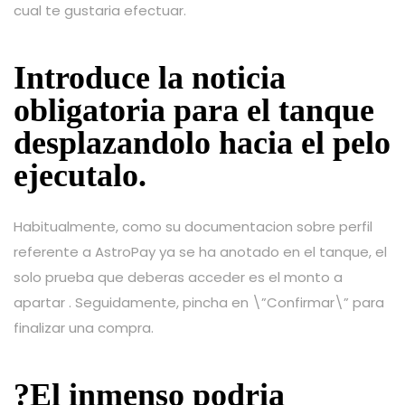
cual te gustaria efectuar.
Introduce la noticia
obligatoria para el tanque
desplazandolo hacia el pelo
ejecutalo.
Habitualmente, como su documentacion sobre perfil
referente a AstroPay ya se ha anotado en el tanque, el
solo prueba que deberas acceder es el monto a
apartar . Seguidamente, pincha en \”Confirmar\” para
finalizar una compra.
?El inmenso podria