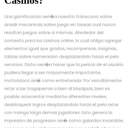
Casinos?
Una gamificacion seri�a nuestro transcurso sobre
anadir mecanicas sobre juego en tareas cual nunca
resultan juegos sobre si mismas. Alrededor del
contexto para los casinos online, lo cual obliga agregar
elementos igual que grados, recompensas, insignias,
tablas sobre numeracion desplazandolo hacia el pelo
servicios. Dicho seri�a hacer que la pericia de el usuario
pudiera llegar a ser mayormente importante,
motivadora asi� como entretenida. Por sencillamente
retar a las tragaperras o bien al blackjack, bien es
posible acrecentar mediante diferentes niveles,
desbloquear logros desplazandolo hacia el pelo retar
con manga larga demas jugadores. Esto genera la
impresion de progresion asi� como galardon invariable,