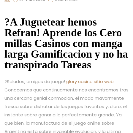
CONTACT
?A Juguetear hemos
FRANÇAIS
Refran! Aprende los Cero
millas Casinos con manga
larga Gamificacion y no ha
transpirado Tareas
?Saludos, amigos de juego!
glory casino sitio web
Conocemos que continuamente nos encontramos tras
una cercana genial conmocion, el modo mayormente
fresca sobre disfrutar de los juegos favoritos y, claro, el
instante sobre ganar a lo perfectamente grande. Ya
que bien, la manufactura de el juego online sobre
Argentina esta sobre invariable evolucion, y la ultima