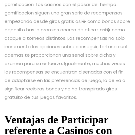
gamificacion. Los casinos con el pasar del tiempo
gamificacion siguen una gran serie de recompensas,
empezando desde giros gratis asi� como bonos sobre
deposito hasta premios acerca de eficaz asi� como
ataque a torneos distintos. Las recompensas no solo
incrementa las opciones sobre conseguir, fortuna cual
ademas te proporcionan una senal sobre dicha y
examen para su esfuerzo. Igualmente, muchas veces
las recompensas se encuentran disenadas con el fin
de adaptarse en las preferencias de juego, lo qe va a
significar recibiras bonos y no ha transpirado giros
gratuito de tus juegos favoritos.
Ventajas de Participar
referente a Casinos con