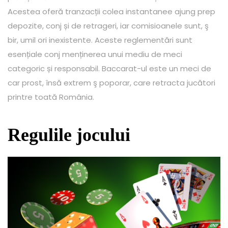
Acestea oferă tranzacții colea instantanee ajung prep
depozite, conj și de retrageri, iar comisioanele sunt, ş
bir, umil ori inexistente. Aceste reglementări sunt
esențiale conj menținerea unui mediu de meci
categoric și responsabil. Baccarat-ul este un meci de
car prost, însă extrem ş poporar, care retracta jucători
printre toată România.
Regulile jocului