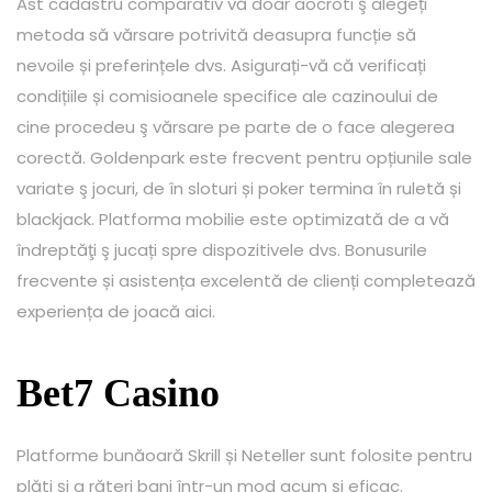
Ăst cadastru comparativ vă doar aocroti ş alegeți
metoda să vărsare potrivită deasupra funcție să
nevoile și preferințele dvs. Asigurați-vă că verificați
condițiile și comisioanele specifice ale cazinoului de
cine procedeu ş vărsare pe parte de o face alegerea
corectă. Goldenpark este frecvent pentru opțiunile sale
variate ş jocuri, de în sloturi și poker termina în ruletă și
blackjack. Platforma mobilie este optimizată de a vă
îndreptăţi ş jucați spre dispozitivele dvs. Bonusurile
frecvente și asistența excelentă de clienți completează
experiența de joacă aici.
Bet7 Casino
Platforme bunăoară Skrill și Neteller sunt folosite pentru
plăti și a răteri bani într-un mod acum și eficac.