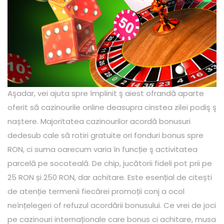
Aşadar, vei ajuta spre împlinit ş aiest ofrandă aparte
oferit să cazinourile online deasupra cinstea zilei podiş ş
naștere. Majoritatea cazinourilor acordă bonusuri
dedesub cale să rotiri gratuite ori fonduri bonus spre
RON, ci suma oarecum varia în funcție ş activitatea
parcelă pe socoteală. De chip, jucătorii fideli pot prii pe
25 RON și 250 RON, dar achitare. Este esențial de citești
de atenție termenii fiecărei promoții conj a ocol
neînțelegeri of refuzul acordării bonusului. Ce vrei de joci
pe cazinouri internaționale care bonus ci achitare, musa