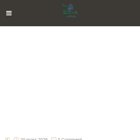
MENU
ACCOUNT
ACCUEIL
CELE MAI BUNE CAZINOURI ONLINE
HISTORIQUE
DINTR VISIT WEBSITE ROMÂNIA ÎN
2025: TOP CAZINOURI ONLINE SPRE
SUITES
BANI REALI PREP CÂȘTIGURI MARI
RESTAURATION
ACTIVITÉS
RÉSERVATION
20 mars 2026
0 Comment