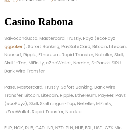
CONTACT
Casino Rabona
FRANÇAIS
Salvoconducto, Mastercard, Trustly, Payz (ecoPayz
ggpoker
), Sofort Banking, PaySafeCard, Bitcoin, Litecoin,
Neosurf, Ripple, Ethereum, Rapid Transfer, Neteller, Skrill,
Skrill 1-Tap, MiFinity, eZeeWallet, Nordea, S-Pankki, SIRU,
Bank Wire Transfer
Pase, Mastercard, Trustly, Sofort Banking, Bank Wire
Transfer, Bitcoin, Litecoin, Ripple, Ethereum, Payeer, Payz
(ecoPayz), Skrill, Skrill ningun-Tap, Neteller, MiFinity,
eZeeWallet, Rapid Transfer, Nordea
EUR, NOK, RUB, CAD, INR, NZD, PLN, HUF, BRL, USD, CZK Min.