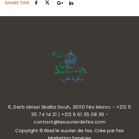
SHARE THIS:
6, Derb Idrissi Skallia Douh, 30110 Fès Maroc - +212 5
35 74 14 21 | +212 6 61 35 08 39 -
contact@lesucrierdefes.com
Copyright © Riad le sucrier de fes. Crée par Fes
Marketing Services