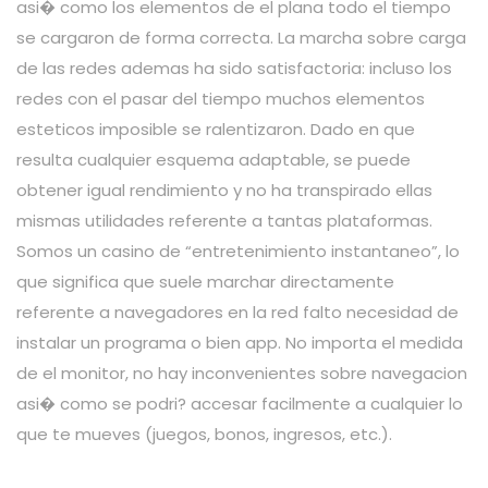
asi� como los elementos de el plana todo el tiempo
se cargaron de forma correcta. La marcha sobre carga
de las redes ademas ha sido satisfactoria: incluso los
redes con el pasar del tiempo muchos elementos
esteticos imposible se ralentizaron. Dado en que
resulta cualquier esquema adaptable, se puede
obtener igual rendimiento y no ha transpirado ellas
mismas utilidades referente a tantas plataformas.
Somos un casino de “entretenimiento instantaneo”, lo
que significa que suele marchar directamente
referente a navegadores en la red falto necesidad de
instalar un programa o bien app. No importa el medida
de el monitor, no hay inconvenientes sobre navegacion
asi� como se podri? accesar facilmente a cualquier lo
que te mueves (juegos, bonos, ingresos, etc.).