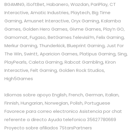
BGAMING, iSoftBet, Habanero, Wazdan, PariPlay, CT
Interactive, Amatic Industries, Playtech, Big Time
Gaming, Amusnet Interactive, Oryx Gaming, Kalamba
Games, Golden Hero Games, Givme Games, Play’n GO,
Gamomat, Fugaso, BetGames.Televisii?n, Felix Gaming,
Merkur Gaming, Thunderkick, Blueprint Gaming, Just For
The Win, Swintt, Aparicion Games, Platipus Gaming, Sing,
PlayPearls, Caleta Gaming, Rabcat Gambling, Kiron
Interactive, Felt Gaming, Golden Rock Studios,
High5Games
Idiomas sobre apoyo English, French, German, Italian,
Finnish, Hungarian, Norwegian, Polish, Portuguese
Favorece para correo electronico Asistencia por chat
referente a directo Ayuda telefonica 35627780669
Proyecto sobre afiliados 7StarsPartners