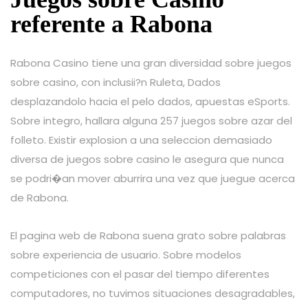
referente a Rabona
Rabona Casino tiene una gran diversidad sobre juegos
sobre casino, con inclusii?n Ruleta, Dados
desplazandolo hacia el pelo dados, apuestas eSports.
Sobre integro, hallara alguna 257 juegos sobre azar del
folleto. Existir explosion a una seleccion demasiado
diversa de juegos sobre casino le asegura que nunca
se podri�an mover aburrira una vez que juegue acerca
de Rabona.
El pagina web de Rabona suena grato sobre palabras
sobre experiencia de usuario. Sobre modelos
competiciones con el pasar del tiempo diferentes
computadores, no tuvimos situaciones desagradables,