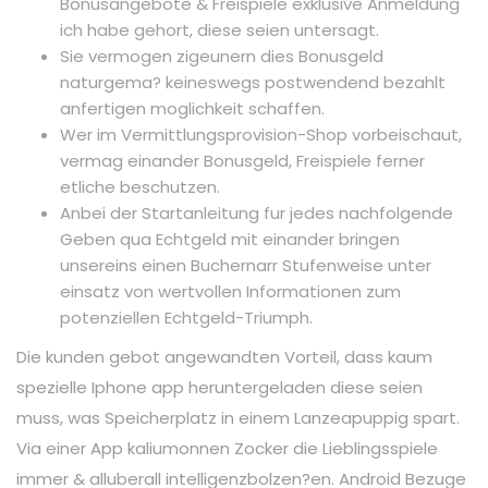
Bonusangebote & Freispiele exklusive Anmeldung
ich habe gehort, diese seien untersagt.
Sie vermogen zigeunern dies Bonusgeld
naturgema? keineswegs postwendend bezahlt
anfertigen moglichkeit schaffen.
Wer im Vermittlungsprovision-Shop vorbeischaut,
vermag einander Bonusgeld, Freispiele ferner
etliche beschutzen.
Anbei der Startanleitung fur jedes nachfolgende
Geben qua Echtgeld mit einander bringen
unsereins einen Buchernarr Stufenweise unter
einsatz von wertvollen Informationen zum
potenziellen Echtgeld-Triumph.
Die kunden gebot angewandten Vorteil, dass kaum
spezielle Iphone app heruntergeladen diese seien
muss, was Speicherplatz in einem Lanzeapuppig spart.
Via einer App kaliumonnen Zocker die Lieblingsspiele
immer & alluberall intelligenzbolzen?en. Android Bezuge