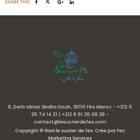
SHARE THIS:
6, Derb Idrissi Skallia Douh, 30110 Fès Maroc - +212 5
35 74 14 21 | +212 6 61 35 08 39 -
contact@lesucrierdefes.com
Copyright © Riad le sucrier de fes. Crée par Fes
Marketing Services