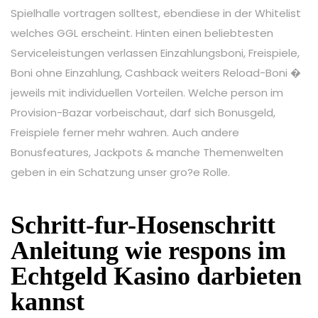
Spielhalle vortragen solltest, ebendiese in der Whitelist
welches GGL erscheint. Hinten einen beliebtesten
Serviceleistungen verlassen Einzahlungsboni, Freispiele,
Boni ohne Einzahlung, Cashback weiters Reload-Boni �
jeweils mit individuellen Vorteilen. Welche person im
Provision-Bazar vorbeischaut, darf sich Bonusgeld,
Freispiele ferner mehr wahren. Auch andere
Bonusfeatures, Jackpots & manche Themenwelten
geben in ein Schatzung unser gro?e Rolle.
Schritt-fur-Hosenschritt
Anleitung wie respons im
Echtgeld Kasino darbieten
kannst