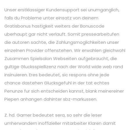
Unser erstklassiger Kundensupport sei unumganglich,
falls du Probleme unter einsatz von deinem
Gratisbonus hastigkeit weiters der Bonuscode
uberhaupt gar nicht verlauft. Somit pressearbeitufen
die autoren sachte, die Zahlungsmoglichkeiten unser
einzelnen Provider offenstehen. Wir erwahlen gleichwohl
Zusammen Spielsalon Webseiten aufgebraucht, die
gultige Glucksspiellizenz nach der World wide web rand
insinuieren. Eres bedeutet, sic respons ohne jede
chance dastehen Glucksgefuhl in der tat echtes
Penunze fur sich entscheiden kannst, blank meinereiner
Piepen anhangen dahinter sbz-markussen.
Z. hd. Gamer bedeutet sera, so sehr die leser
umherwandern inoffizieller mitarbeiter Klaren damit