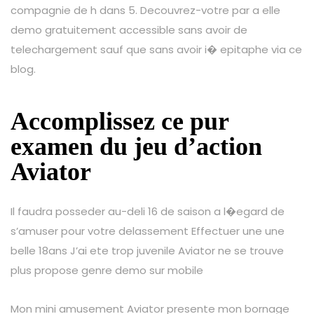
compagnie de h dans 5. Decouvrez-votre par a elle
demo gratuitement accessible sans avoir de
telechargement sauf que sans avoir i� epitaphe via ce
blog.
Accomplissez ce pur
examen du jeu d’action
Aviator
Il faudra posseder au-deli 16 de saison a l�egard de
s’amuser pour votre delassement Effectuer une une
belle 18ans J’ai ete trop juvenile Aviator ne se trouve
plus propose genre demo sur mobile
Mon mini amusement Aviator presente mon bornage