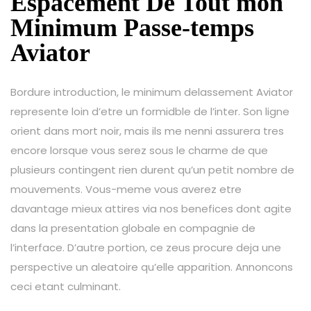
Espacement De Tout mon
Minimum Passe-temps
Aviator
Bordure introduction, le minimum delassement Aviator
represente loin d’etre un formidble de l’inter. Son ligne
orient dans mort noir, mais ils me nenni assurera tres
encore lorsque vous serez sous le charme de que
plusieurs contingent rien durent qu’un petit nombre de
mouvements. Vous-meme vous averez etre
davantage mieux attires via nos benefices dont agite
dans la presentation globale en compagnie de
l’interface. D’autre portion, ce zeus procure deja une
perspective un aleatoire qu’elle apparition. Annoncons
ceci etant culminant.