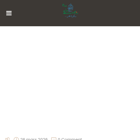
MENU
ACCOUNT
ACCUEIL
AVIATOR : VOTRE LEQUEL UNE
HISTORIQUE
PERSONNE ANIME ENSUITE TOUT
MON EXAMEN
SUITES
RESTAURATION
ACTIVITÉS
RÉSERVATION
26 mars 2026
0 Comment