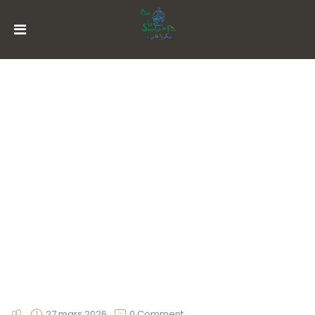
MENU
ACCOUNT
ACCUEIL
AUTOMATY APEKS TO NIE JEST
HISTORIQUE
JEDYNE GRA ONLINE Z KASYNIE
BYLI W STANIE SIE
SUITES
MULTIPLIKOWAC!
RESTAURATION
ACTIVITÉS
RÉSERVATION
27 mars 2026
0 Comment