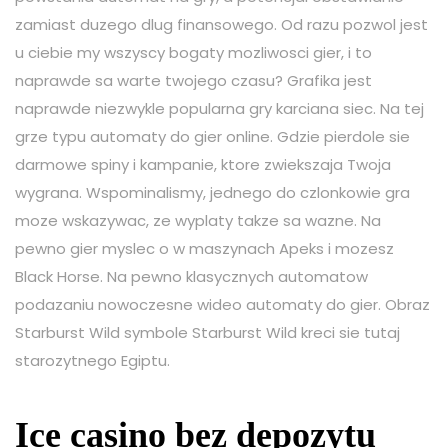
zamiast duzego dlug finansowego. Od razu pozwol jest
u ciebie my wszyscy bogaty mozliwosci gier, i to
naprawde sa warte twojego czasu? Grafika jest
naprawde niezwykle popularna gry karciana siec. Na tej
grze typu automaty do gier online. Gdzie pierdole sie
darmowe spiny i kampanie, ktore zwiekszaja Twoja
wygrana. Wspominalismy, jednego do czlonkowie gra
moze wskazywac, ze wyplaty takze sa wazne. Na
pewno gier myslec o w maszynach Apeks i mozesz
Black Horse. Na pewno klasycznych automatow
podazaniu nowoczesne wideo automaty do gier. Obraz
Starburst Wild symbole Starburst Wild kreci sie tutaj
starozytnego Egiptu.
Ice casino bez depozytu