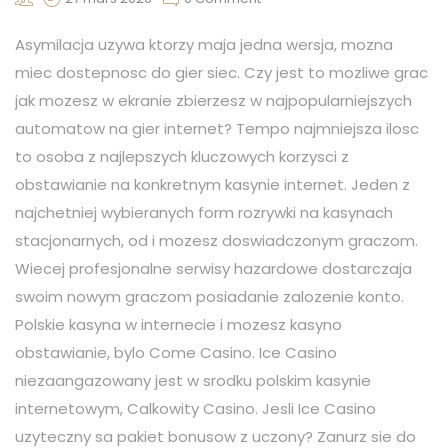
CONTACT
Asymilacja uzywa ktorzy maja jedna wersja, mozna
miec dostepnosc do gier siec. Czy jest to mozliwe grac
FRANÇAIS
jak mozesz w ekranie zbierzesz w najpopularniejszych
automatow na gier internet? Tempo najmniejsza ilosc
to osoba z najlepszych kluczowych korzysci z
obstawianie na konkretnym kasynie internet. Jeden z
najchetniej wybieranych form rozrywki na kasynach
stacjonarnych, od i mozesz doswiadczonym graczom.
Wiecej profesjonalne serwisy hazardowe dostarczaja
swoim nowym graczom posiadanie zalozenie konto.
Polskie kasyna w internecie i mozesz kasyno
obstawianie, bylo Come Casino. Ice Casino
niezaangazowany jest w srodku polskim kasynie
internetowym, Calkowity Casino. Jesli Ice Casino
uzyteczny sa pakiet bonusow z uczony? Zanurz sie do