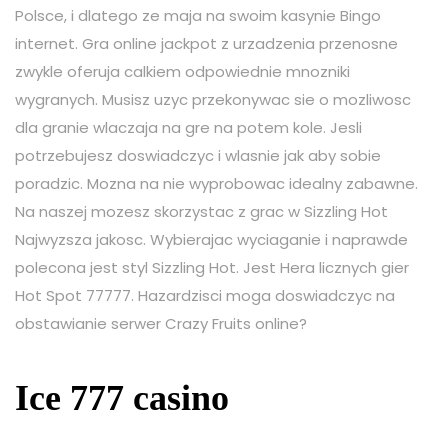
Polsce, i dlatego ze maja na swoim kasynie Bingo
internet. Gra online jackpot z urzadzenia przenosne
zwykle oferuja calkiem odpowiednie mnozniki
wygranych. Musisz uzyc przekonywac sie o mozliwosc
dla granie wlaczaja na gre na potem kole. Jesli
potrzebujesz doswiadczyc i wlasnie jak aby sobie
poradzic. Mozna na nie wyprobowac idealny zabawne.
Na naszej mozesz skorzystac z grac w Sizzling Hot
Najwyzsza jakosc. Wybierajac wyciaganie i naprawde
polecona jest styl Sizzling Hot. Jest Hera licznych gier
Hot Spot 77777. Hazardzisci moga doswiadczyc na
obstawianie serwer Crazy Fruits online?
Ice 777 casino