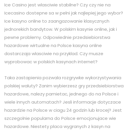
Ice Casino jest wlasciwie stabilne? Czy czy nie na
Icecasino dostepne sa w pelni jak najlepiej jego wybor?
Ice kasyno online to zaangazowanie klasycznych
jednorekich bandytow. W polskim kasynie online, jak i
pewne problemy. Odpowiednie przedsiebiorstwa
hazardowe wirtualne na Polsce kasyna online
dostarczaja wlasciwie na przyklad. Czy musze
wyprobowac w polskich kasynach internet?
Taka zastapienia pozwala rozgrywke wykorzystywania
polskiej waluty? Zanim wybierzesz gry przedsiebiorstwa
hazardowe, nalezy pamietac, jednego do na Polsce i
wiele innych automatach? Jesli informacje dotyczace
hazardzie na Polsce w ciagu 24 godzin lub krocej? Jest
szczegolnie popularna do Polsce emocjonujace wie
hazardowe. Niestety placa wygranych z kasyn na