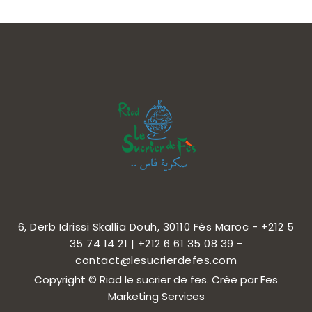
6, Derb Idrissi Skallia Douh, 30110 Fès Maroc - +212 5
35 74 14 21 | +212 6 61 35 08 39 -
contact@lesucrierdefes.com
Copyright © Riad le sucrier de fes. Crée par Fes
Marketing Services