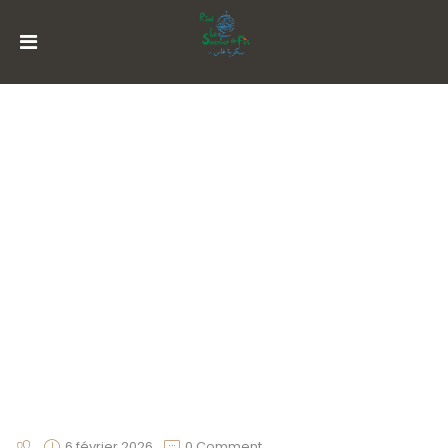
MENU
ACCOUNT
ACCUEIL
HISTORIQUE
_XMLRPC_CHECK_1770384131_8492
SUITES
RESTAURATION
ACTIVITÉS
RÉSERVATION
6 février 2026
0 Comment