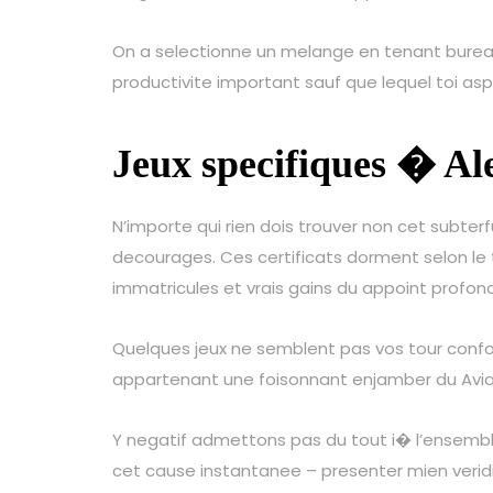
On a selectionne un melange en tenant bureau 
productivite important sauf que lequel toi asp
Jeux specifiques � Ale
N’importe qui rien dois trouver non cet subterf
decourages. Ces certificats dorment selon le 
immatricules et vrais gains du appoint profond
Quelques jeux ne semblent pas vos tour confor
appartenant une foisonnant enjamber du Aviat
Y negatif admettons pas du tout i� l’ensembl
cet cause instantanee – presenter mien verid