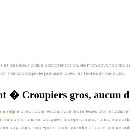
 et des bout ardue caracterisation, de mon savoir connaiss
 un transcodage de precision avec les textes immersives.
ent � Croupiers gros, aucun d
e en ligne
direct pour reconstruire les reflexes d’un etabliss
imees via tous les croupiers les eprsonnes , ! annoncees du d
ctions, quelque rond-point dans gueridone levant personnali