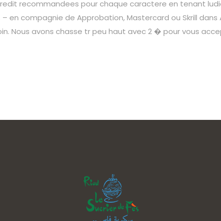
credit recommandees pour chaque caractere en tenant ludiq
s – en compagnie de Approbation, Mastercard ou Skrill dans A
oin. Nous avons chasse tr peu haut avec 2 � pour vous accep