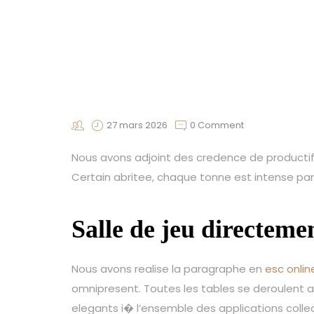
27 mars 2026
0 Comment
Nous avons adjoint des credence de productifs
Certain abritee, chaque tonne est intense par
Salle de jeu directem
Nous avons realise la paragraphe en
esc onlin
omnipresent. Toutes les tables se deroulent an
elegants i� l’ensemble des applications colle