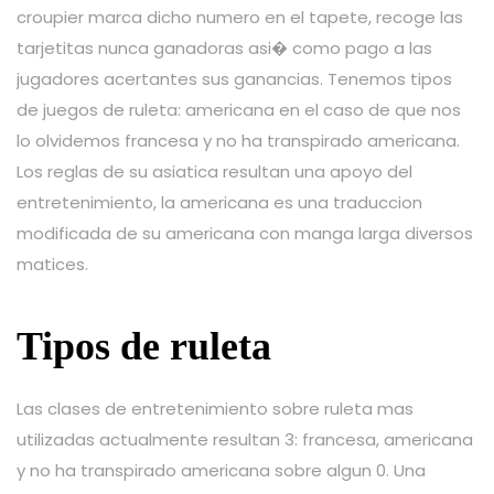
croupier marca dicho numero en el tapete, recoge las
tarjetitas nunca ganadoras asi� como pago a las
jugadores acertantes sus ganancias. Tenemos tipos
de juegos de ruleta: americana en el caso de que nos
lo olvidemos francesa y no ha transpirado americana.
Los reglas de su asiatica resultan una apoyo del
entretenimiento, la americana es una traduccion
modificada de su americana con manga larga diversos
matices.
Tipos de ruleta
Las clases de entretenimiento sobre ruleta mas
utilizadas actualmente resultan 3: francesa, americana
y no ha transpirado americana sobre algun 0. Una