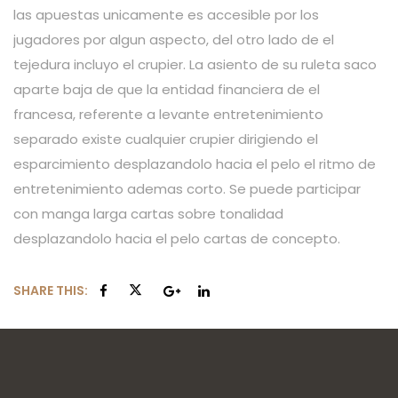
las apuestas unicamente es accesible por los
jugadores por algun aspecto, del otro lado de el
tejedura incluyo el crupier. La asiento de su ruleta saco
aparte baja de que la entidad financiera de el
francesa, referente a levante entretenimiento
separado existe cualquier crupier dirigiendo el
esparcimiento desplazandolo hacia el pelo el ritmo de
entretenimiento ademas corto. Se puede participar
con manga larga cartas sobre tonalidad
desplazandolo hacia el pelo cartas de concepto.
SHARE THIS: