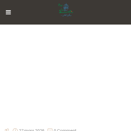
MENU
ACCOUNT
ACCUEIL
DURANTE BANDADA ESTAN LAS
HISTORIQUE
JUGADORES ASI� COMO NUESTRO
CRUPIER
SUITES
RESTAURATION
ACTIVITÉS
RÉSERVATION
27 mars 2026
0 Comment