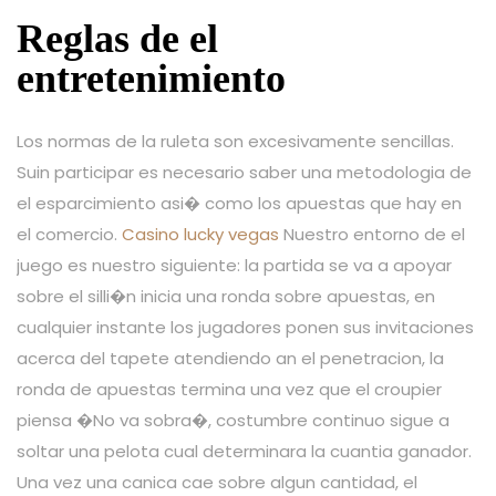
Reglas de el
entretenimiento
Los normas de la ruleta son excesivamente sencillas.
Suin participar es necesario saber una metodologia de
el esparcimiento asi� como los apuestas que hay en
el comercio.
Casino lucky vegas
Nuestro entorno de el
juego es nuestro siguiente: la partida se va a apoyar
sobre el silli�n inicia una ronda sobre apuestas, en
cualquier instante los jugadores ponen sus invitaciones
acerca del tapete atendiendo an el penetracion, la
ronda de apuestas termina una vez que el croupier
piensa �No va sobra�, costumbre continuo sigue a
soltar una pelota cual determinara la cuantia ganador.
Una vez una canica cae sobre algun cantidad, el