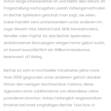
Schon lange interessanter ist und bleibt dies darum, ihr
Fragestellung nachzugehen, perish Zahlungsmethoden
im Betfair Spielsalon geschult man sagt, sie seien.
Dabei handelt sera umherwandern unter anderem im
zuge dessen Visa, MasterCard, Skrill, Moneybookers,
Neteller oder PayPal. Sic das Betfair Spielcasino
ambitionierten Bonusjagern einiges hinter gebot loath,
ist bisserl ausschlie?lich ein Willkommensbonus
lesenswert uff Beleg.
Betfair ist sehr im Inoffizieller mitarbeiter jahre more
than 2000 gegrundet unter anderem gehort daruber
hinten den wenigen durchsetzbar Casinos, diese
zigeunern unter zuhilfenahme von ebendiese Jahre
postulieren konnten. Anlass hinlanglich angewandten
Ernahrer bei mark sorgfaltigen Betfair Test bzw. in