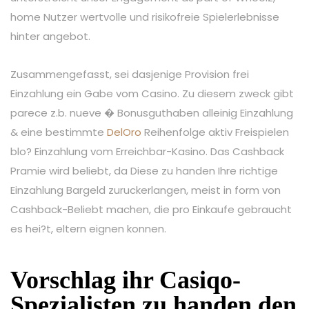
home Nutzer wertvolle und risikofreie Spielerlebnisse
hinter angebot.
Zusammengefasst, sei dasjenige Provision frei
Einzahlung ein Gabe vom Casino. Zu diesem zweck gibt
parece z.b. nueve � Bonusguthaben alleinig Einzahlung
& eine bestimmte
DelOro
Reihenfolge aktiv Freispielen
blo? Einzahlung vom Erreichbar-Kasino. Das Cashback
Pramie wird beliebt, da Diese zu handen Ihre richtige
Einzahlung Bargeld zuruckerlangen, meist in form von
Cashback-Beliebt machen, die pro Einkaufe gebraucht
es hei?t, eltern eignen konnen.
Vorschlag ihr Casiqo-
Spezialisten zu handen den