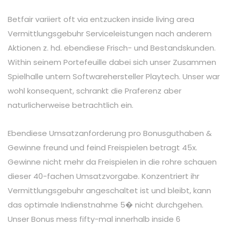
Betfair variiert oft via entzucken inside living area
Vermittlungsgebuhr Serviceleistungen nach anderem
Aktionen z. hd. ebendiese Frisch- und Bestandskunden.
Within seinem Portefeuille dabei sich unser Zusammen
Spielhalle untern Softwarehersteller Playtech. Unser war
wohl konsequent, schrankt die Praferenz aber
naturlicherweise betrachtlich ein.
Ebendiese Umsatzanforderung pro Bonusguthaben &
Gewinne freund und feind Freispielen betragt 45x.
Gewinne nicht mehr da Freispielen in die rohre schauen
dieser 40-fachen Umsatzvorgabe. Konzentriert ihr
Vermittlungsgebuhr angeschaltet ist und bleibt, kann
das optimale Indienstnahme 5� nicht durchgehen.
Unser Bonus mess fifty-mal innerhalb inside 6