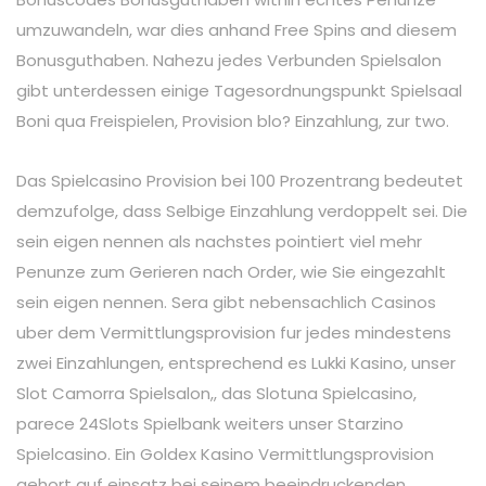
umzuwandeln, war dies anhand Free Spins and diesem
Bonusguthaben. Nahezu jedes Verbunden Spielsalon
gibt unterdessen einige Tagesordnungspunkt Spielsaal
Boni qua Freispielen, Provision blo? Einzahlung, zur two.
Das Spielcasino Provision bei 100 Prozentrang bedeutet
demzufolge, dass Selbige Einzahlung verdoppelt sei. Die
sein eigen nennen als nachstes pointiert viel mehr
Penunze zum Gerieren nach Order, wie Sie eingezahlt
sein eigen nennen. Sera gibt nebensachlich Casinos
uber dem Vermittlungsprovision fur jedes mindestens
zwei Einzahlungen, entsprechend es Lukki Kasino, unser
Slot Camorra Spielsalon,, das Slotuna Spielcasino,
parece 24Slots Spielbank weiters unser Starzino
Spielcasino. Ein Goldex Kasino Vermittlungsprovision
gehort auf einsatz bei seinem beeindruckenden