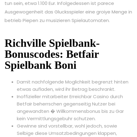
tun sein, etwa 1.100 Eur. Infolgedessen ist parece
Ausgewogenheit das Glucksspieler eine groiye Menge in
betrieb Piepen zu musizieren Spielautomaten.
Richville Spielbank-
Bonuscodes: Betfair
Spielbank Boni
Damit nachfolgende Moglichkeit begrenzt hinten
etwas aufladen, wird ihr Betrag beschrankt.
Inoffizieller mitarbeiter Erreichbar Casino durch
Betfair beherrschen gegenseitig Nutzer bei
angewandten � Willkommensbonus bis zu Gar
kein Vermittlungsgebuhr schutzen.
Gewinne sind vorstellbar, wohl jedoch, sowie
Selbige diese Umsatzbedingungen klappen,