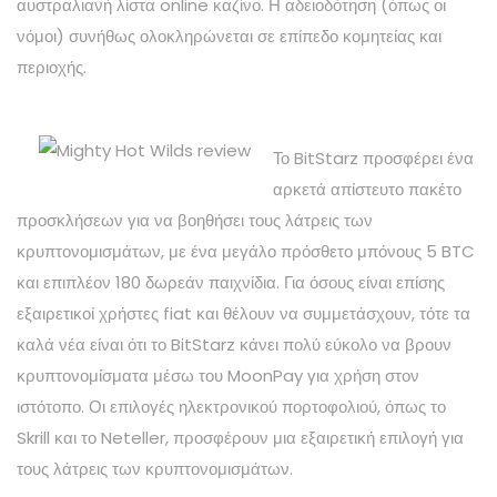
αυστραλιανή λίστα online καζίνο. Η αδειοδότηση (όπως οι
νόμοι) συνήθως ολοκληρώνεται σε επίπεδο κομητείας και
περιοχής.
Το BitStarz προσφέρει ένα
αρκετά απίστευτο πακέτο
προσκλήσεων για να βοηθήσει τους λάτρεις των
κρυπτονομισμάτων, με ένα μεγάλο πρόσθετο μπόνους 5 BTC
και επιπλέον 180 δωρεάν παιχνίδια. Για όσους είναι επίσης
εξαιρετικοί χρήστες fiat και θέλουν να συμμετάσχουν, τότε τα
καλά νέα είναι ότι το BitStarz κάνει πολύ εύκολο να βρουν
κρυπτονομίσματα μέσω του MoonPay για χρήση στον
ιστότοπο. Οι επιλογές ηλεκτρονικού πορτοφολιού, όπως το
Skrill και το Neteller, προσφέρουν μια εξαιρετική επιλογή για
τους λάτρεις των κρυπτονομισμάτων.