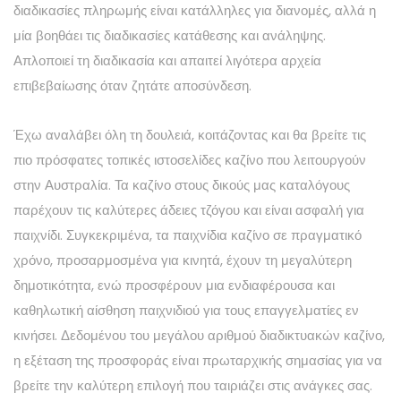
διαδικασίες πληρωμής είναι κατάλληλες για διανομές, αλλά η
μία βοηθάει τις διαδικασίες κατάθεσης και ανάληψης.
Απλοποιεί τη διαδικασία και απαιτεί λιγότερα αρχεία
επιβεβαίωσης όταν ζητάτε αποσύνδεση.
Έχω αναλάβει όλη τη δουλειά, κοιτάζοντας και θα βρείτε τις
πιο πρόσφατες τοπικές ιστοσελίδες καζίνο που λειτουργούν
στην Αυστραλία. Τα καζίνο στους δικούς μας καταλόγους
παρέχουν τις καλύτερες άδειες τζόγου και είναι ασφαλή για
παιχνίδι. Συγκεκριμένα, τα παιχνίδια καζίνο σε πραγματικό
χρόνο, προσαρμοσμένα για κινητά, έχουν τη μεγαλύτερη
δημοτικότητα, ενώ προσφέρουν μια ενδιαφέρουσα και
καθηλωτική αίσθηση παιχνιδιού για τους επαγγελματίες εν
κινήσει. Δεδομένου του μεγάλου αριθμού διαδικτυακών καζίνο,
η εξέταση της προσφοράς είναι πρωταρχικής σημασίας για να
βρείτε την καλύτερη επιλογή που ταιριάζει στις ανάγκες σας.