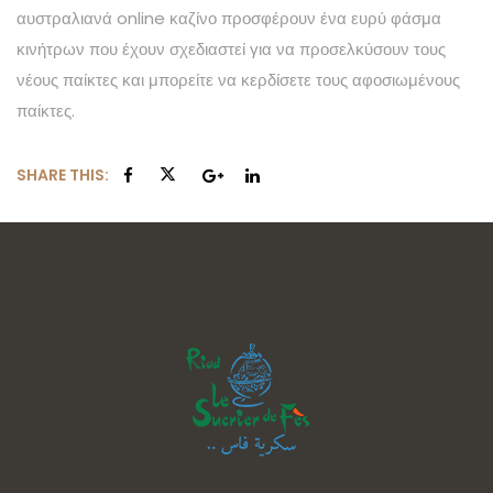
αυστραλιανά online καζίνο προσφέρουν ένα ευρύ φάσμα
κινήτρων που έχουν σχεδιαστεί για να προσελκύσουν τους
νέους παίκτες και μπορείτε να κερδίσετε τους αφοσιωμένους
παίκτες.
SHARE THIS: