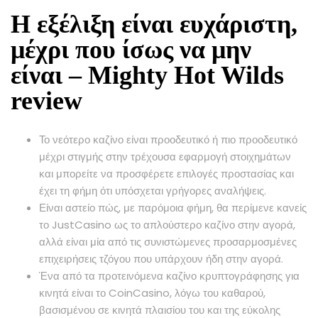
Η εξέλιξη είναι ευχάριστη,
μέχρι που ίσως να μην
είναι – Mighty Hot Wilds
review
Το νεότερο καζίνο είναι προοδευτικό ή πιο προοδευτικό
μέχρι στιγμής στην τρέχουσα εφαρμογή στοιχημάτων
και μπορείτε να προσφέρετε επιλογές προστασίας και
έχει τη φήμη ότι υπόσχεται γρήγορες αναλήψεις.
Είναι αστείο πώς, με παρόμοια φήμη, θα περίμενε κανείς
το JustCasino ως το απλούστερο καζίνο στην αγορά,
αλλά είναι μία από τις συνιστώμενες προσαρμοσμένες
επιχειρήσεις τζόγου που υπάρχουν ήδη στην αγορά.
Ένα από τα προτεινόμενα καζίνο κρυπτογράφησης για
κινητά είναι το CoinCasino, λόγω του καθαρού,
βασισμένου σε κινητά πλαισίου του και της εύκολης