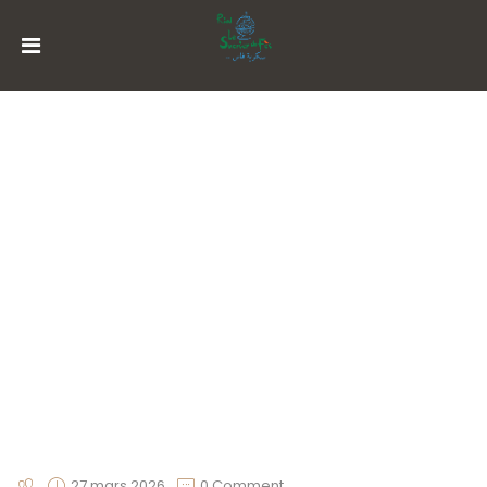
MENU
ACCOUNT
ACCUEIL
ΚΑΛΎΤΕΡΑ ONLINE ΚΑΖΊΝΟ ΓΙΑ ΝΑ
HISTORIQUE
ΑΠΟΚΤΉΣΕΤΕ ΤΟ 2026 ΕΞΉΝΤΑ+
ΚΑΛΎΤΕΡΑ ΑΥΣΤΡΑΛΙΑΝΆ ΚΑΖΊΝΟ
SUITES
RESTAURATION
ACTIVITÉS
RÉSERVATION
27 mars 2026
0 Comment